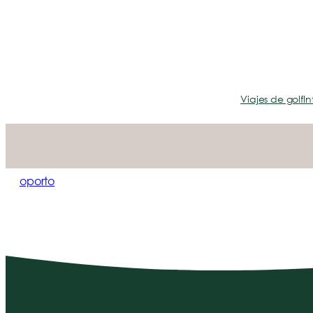
Viajes de golf
In
oporto