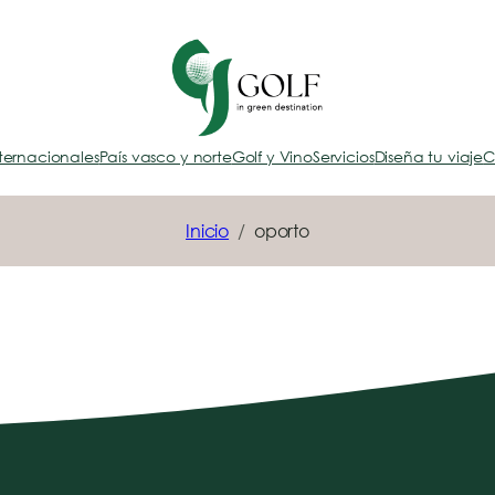
ternacionales
País vasco y norte
Golf y Vino
Servicios
Diseña tu viaje
C
Inicio
oporto