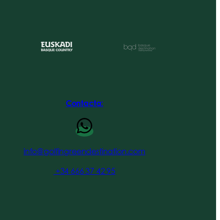
Contacta:
info@golfingreendestination.com
+34 666 37 42 95