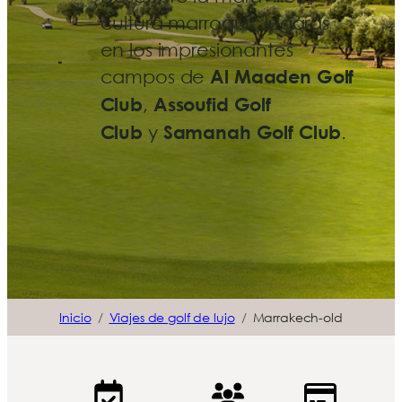
cultura marroquí. Jugarás
en los impresionantes
campos de
Al Maaden Golf
Club
,
Assoufid Golf
Club
y
Samanah Golf Club
.
Inicio
Viajes de golf de lujo
Marrakech-old