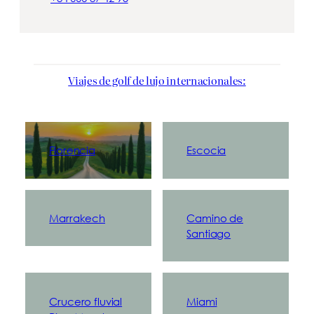
Viajes de golf de lujo internacionales:
Florencia
Escocia
Marrakech
Camino de
Santiago
Crucero fluvial
Miami