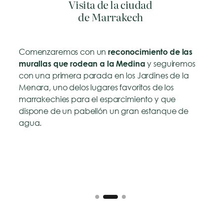
Visita de la ciudad
a un
de Marrakech
Comenzaremos con un
reconocimiento de las
y seguiremos
murallas que rodean a la Medina
con una primera parada en los Jardines de la
Menara, uno delos lugares favoritos de los
Para
marrakechies para el esparcimiento y que
clas
dispone de un pabellón un gran estanque de
conve
agua.
la po
espe
apre
sorpr